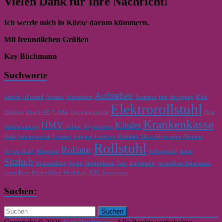
Vielen Dank für Ihre Nachricht!
Ich werde mich in Kürze darum kümmern.
Mit freundlichen Grüßen
Kay Büchmann
Suchworte
Aufstehen
Aerolet
Allround
Aquatec
Aufstehbett
Autismus
Bett
Bewegung
Bidet
Elektrorollstuhl
Drehbett
Dusch-WC
E-Bike
Eigenständigkeit
Hase
Krankenkasse
HMV
Kinder
Heimbeatmung
Indoor
Kayserbetten
Köln
Lebensqualität
Linimed
Lippetal
Lipödem
Mobilität
Muskeldystrophie
Outdoor
Rollstuhl
Rollator
Oxyon Wolff
Pflegebett
Schlaganfall
Sicher
Sitzhub
Sitzkantelung
Spahn
Stehfunktion
Tobi
Toilettenlift
verstellbare Beinstützen
verstellbare Rückenlehne
Workshop
XXL Versorgung
Suchen: