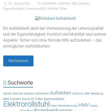
22. Januar 2023
Aufstehbett
,
Aufstehen
,
Bett
,
Drehbett
,
Eigenständigkeit
,
Lebensqualität
,
Mobilität
,
Sicher
Ein Aufstehbett dient der Verbesserung der Lebensqualität
und der Eigenständigkeit. Komfort und Mobilität sind weitere
Aspekte. Sicher und ohne fremde Hilfe aufzustehen – das
ermöglichen Aufstehbetten.
Weiterlesen
Suchworte
Aufstehen
Aerolet
Allround
Aquatec
Aufstehbett
Autismus
Bett
Bewegung
Bidet
Drehbett
Dusch-WC
E-Bike
Eigenständigkeit
Elektrorollstuhl
HMV
Hase
Heimbeatmung
Indoor
Krankenkasse