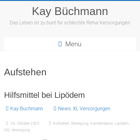
Zum
Kay Büchmann
Inhalt
springen
Das Leben ist zu bunt für schlechte Reha-Versorgungen
Menü
Aufstehen
Hilfsmittel bei Lipödem
Kay Büchmann
News
,
XL Versorgungen
26. Oktober 2025
Aufstehen
,
Bewegung
,
Krankenkasse
,
Lipödem
,
XXL Versorgung