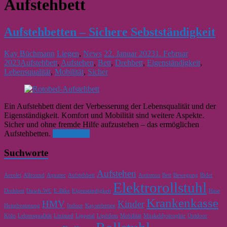
Aufstehbett
Aufstehbetten – Sichere Sebstständigkeit
Kay Büchmann
Liegen
,
News
22. Januar 2023
1. Februar
2023
Aufstehbett
,
Aufstehen
,
Bett
,
Drehbett
,
Eigenständigkeit
,
Lebensqualität
,
Mobilität
,
Sicher
Ein Aufstehbett dient der Verbesserung der Lebensqualität und der
Eigenständigkeit. Komfort und Mobilität sind weitere Aspekte.
Sicher und ohne fremde Hilfe aufzustehen – das ermöglichen
Aufstehbetten.
Weiterlesen
Suchworte
Aufstehen
Aerolet
Allround
Aquatec
Aufstehbett
Autismus
Bett
Bewegung
Bidet
Elektrorollstuhl
Drehbett
Dusch-WC
E-Bike
Eigenständigkeit
Hase
Krankenkasse
HMV
Kinder
Heimbeatmung
Indoor
Kayserbetten
Köln
Lebensqualität
Linimed
Lippetal
Lipödem
Mobilität
Muskeldystrophie
Outdoor