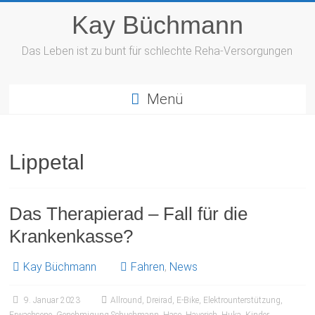
Zum
Kay Büchmann
Inhalt
springen
Das Leben ist zu bunt für schlechte Reha-Versorgungen
Menü
Lippetal
Das Therapierad – Fall für die
Krankenkasse?
Kay Büchmann
Fahren
,
News
9. Januar 2023
Allround
,
Dreirad
,
E-Bike
,
Elektrounterstützung
,