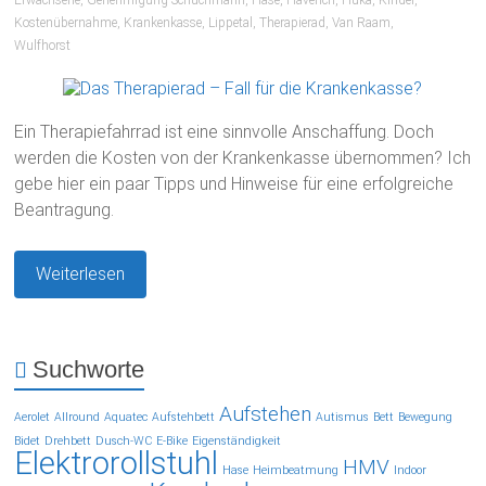
Erwachsene
,
Genehmigung Schuchmann
,
Hase
,
Haverich
,
Huka
,
Kinder
,
Kostenübernahme
,
Krankenkasse
,
Lippetal
,
Therapierad
,
Van Raam
,
Wulfhorst
Ein Therapiefahrrad ist eine sinnvolle Anschaffung. Doch
werden die Kosten von der Krankenkasse übernommen? Ich
gebe hier ein paar Tipps und Hinweise für eine erfolgreiche
Beantragung.
Weiterlesen
Suchworte
Aufstehen
Aerolet
Allround
Aquatec
Aufstehbett
Autismus
Bett
Bewegung
Bidet
Drehbett
Dusch-WC
E-Bike
Eigenständigkeit
Elektrorollstuhl
HMV
Hase
Heimbeatmung
Indoor