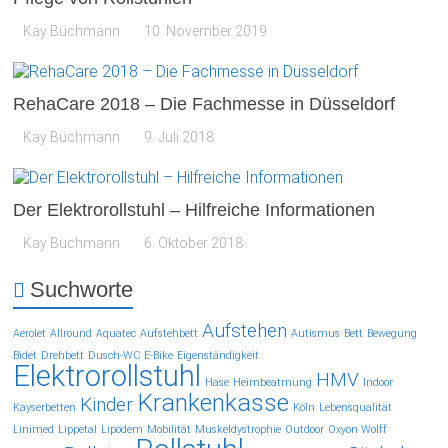
Kay Büchmann
10. November 2019
RehaCare 2018 – Die Fachmesse in Düsseldorf
Kay Büchmann
9. Juli 2018
Der Elektrorollstuhl – Hilfreiche Informationen
Kay Büchmann
6. Oktober 2018
Suchworte
Aufstehen
Aerolet
Allround
Aquatec
Aufstehbett
Autismus
Bett
Bewegung
Bidet
Drehbett
Dusch-WC
E-Bike
Eigenständigkeit
Elektrorollstuhl
HMV
Hase
Heimbeatmung
Indoor
Krankenkasse
Kinder
Kayserbetten
Köln
Lebensqualität
Linimed
Lippetal
Lipödem
Mobilität
Muskeldystrophie
Outdoor
Oxyon Wolff