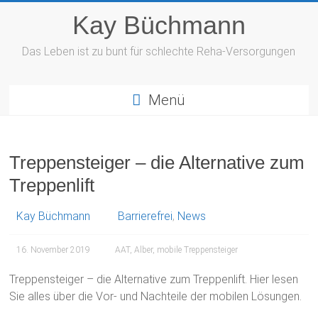
Zum
Kay Büchmann
Inhalt
springen
Das Leben ist zu bunt für schlechte Reha-Versorgungen
Menü
Treppensteiger – die Alternative zum
Treppenlift
Kay Büchmann
Barrierefrei
,
News
16. November 2019
AAT
,
Alber
,
mobile Treppensteiger
Treppensteiger – die Alternative zum Treppenlift. Hier lesen
Sie alles über die Vor- und Nachteile der mobilen Lösungen.