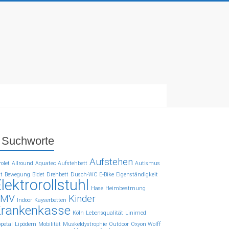
Suchworte
Aufstehen
rolet
Allround
Aquatec
Aufstehbett
Autismus
tt
Bewegung
Bidet
Drehbett
Dusch-WC
E-Bike
Eigenständigkeit
lektrorollstuhl
Hase
Heimbeatmung
HMV
Kinder
Indoor
Kayserbetten
rankenkasse
Köln
Lebensqualität
Linimed
ppetal
Lipödem
Mobilität
Muskeldystrophie
Outdoor
Oxyon Wolff