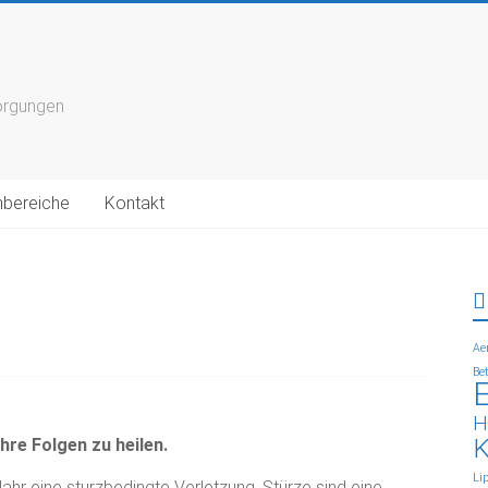
sorgungen
bereiche
Kontakt
Ae
Be
E
K
hre Folgen zu heilen.
Li
 Jahr eine sturzbedingte Verletzung. Stürze sind eine