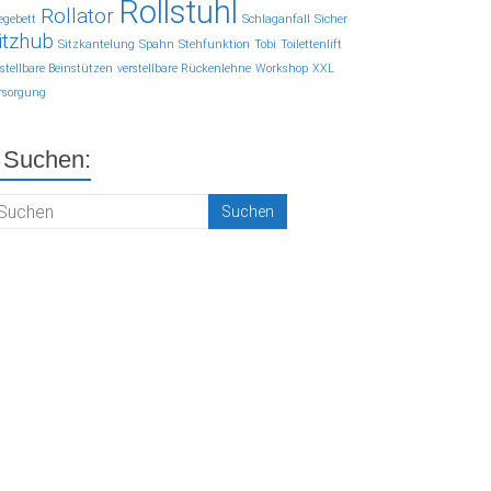
Rollstuhl
Rollator
legebett
Schlaganfall
Sicher
itzhub
Sitzkantelung
Spahn
Stehfunktion
Tobi
Toilettenlift
rstellbare Beinstützen
verstellbare Rückenlehne
Workshop
XXL
rsorgung
Suchen: