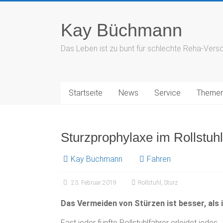
Zum
Inhalt
Kay Büchmann
springen
Das Leben ist zu bunt für schlechte Reha-Ver
Startseite
News
Service
Themen
Sturzprophylaxe im Rollstuhl
Kay Büchmann
Fahren
23. Februar 2019
Rollstuhl
,
Sturz
Das Vermeiden von Stürzen ist besser, als i
Fast jeder fünfte Rollstuhlfahrer erleidet jedes