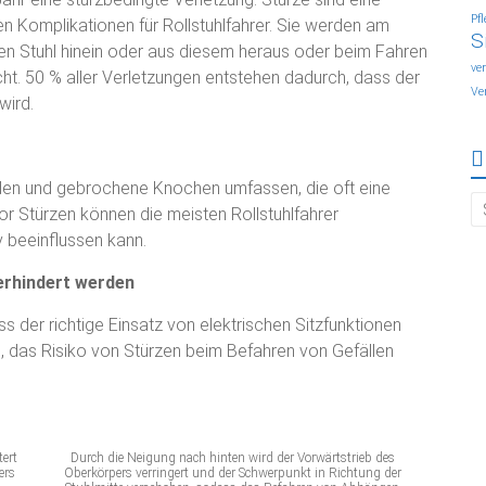
Pf
n Komplikationen für Rollstuhlfahrer. Sie werden am
S
nen Stuhl hinein oder aus diesem heraus oder beim Fahren
ve
. 50 % aller Verletzungen entstehen dadurch, dass der
Ve
wird.
den und gebrochene Knochen umfassen, die oft eine
r Stürzen können die meisten Rollstuhlfahrer
v beeinflussen kann.
erhindert werden
s der richtige Einsatz von elektrischen Sitzfunktionen
n, das Risiko von Stürzen beim Befahren von Gefällen
ert
Durch die Neigung nach hinten wird der Vorwärtstrieb des
ers
Oberkörpers verringert und der Schwerpunkt in Richtung der