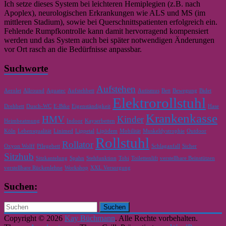
Ich setze dieses System bei leichteren Hemiplegien (z.B. nach
Apoplex), neurologischen Erkrankungen wie ALS und MS (im
mittleren Stadium), sowie bei Querschnittspatienten erfolgreich ein.
Fehlende Rumpfkontrolle kann damit hervorragend kompensiert
werden und das System auch bei später notwendigen Änderungen
vor Ort rasch an die Bedürfnisse anpassbar.
Suchworte
Aufstehen
Aerolet
Allround
Aquatec
Aufstehbett
Autismus
Bett
Bewegung
Bidet
Elektrorollstuhl
Drehbett
Dusch-WC
E-Bike
Eigenständigkeit
Hase
Krankenkasse
HMV
Kinder
Heimbeatmung
Indoor
Kayserbetten
Köln
Lebensqualität
Linimed
Lippetal
Lipödem
Mobilität
Muskeldystrophie
Outdoor
Rollstuhl
Rollator
Oxyon Wolff
Pflegebett
Schlaganfall
Sicher
Sitzhub
Sitzkantelung
Spahn
Stehfunktion
Tobi
Toilettenlift
verstellbare Beinstützen
verstellbare Rückenlehne
Workshop
XXL Versorgung
Suchen:
Copyright © 2026
Kay Büchmann
. Alle Rechte vorbehalten.